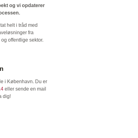
pekt og vi opdaterer
rocessen.
tat helt i tråd med
aveløsninger fra
og offentlige sektor.
vn
ejde i København. Du er
14
eller sende en mail
a dig!