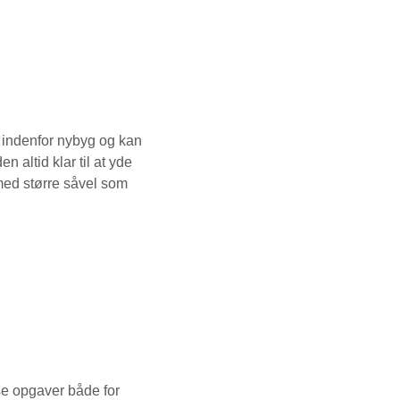
 indenfor nybyg og kan
 altid klar til at yde
med større såvel som
øse opgaver både for