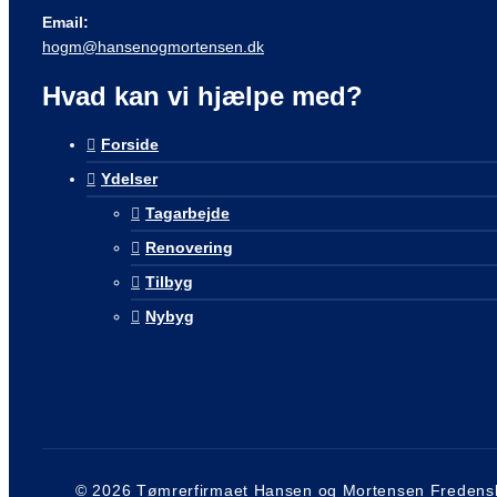
Email:
hogm@hansenogmortensen.dk
Hvad kan vi hjælpe med?
Forside
Ydelser
Tagarbejde
Renovering
Tilbyg
Nybyg
© 2026 Tømrerfirmaet Hansen og Mortensen Fredens