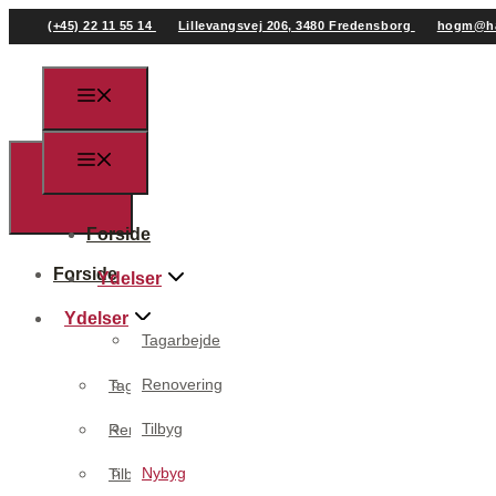
(+45) 22 11 55 14
Lillevangsvej 206, 3480 Fredensborg
hogm@ha
Forside
Forside
Ydelser
Ydelser
Tagarbejde
Renovering
Tagarbejde
Tilbyg
Renovering
Nybyg
Tilbyg