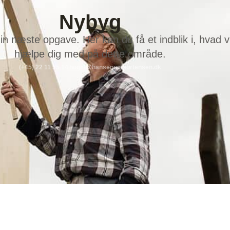
Nybyg
din næste opgave. Her kan du få et indblik i, hvad v
hjælpe dig med på dette område.
(+45) 22 11 55 14
hogm@hansenogmortensen.dk